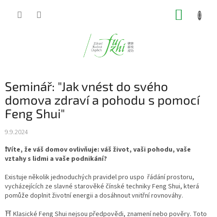
Přejít
NÁKUP
na
obsah
KOŠÍK
Seminář: "Jak vnést do svého
domova zdraví a pohodu s pomocí
Feng Shui"
9.9.2024
❗️Víte, že váš domov ovlivňuje: váš život, vaši pohodu, vaše
vztahy s lidmi a vaše podnikání?
Existuje několik jednoduchých pravidel pro uspo řádání prostoru,
vycházejících ze slavné starověké čínské techniky Feng Shui, která
pomůže doplnit životní energii a dosáhnout vnitřní rovnováhy.
⛩ Klasické Feng Shui nejsou předpovědi, znamení nebo pověry. Toto