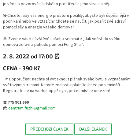
je věda o pozorování lidského prostředí a jeho vlivu na něj.
💫Chcete, aby vás energie prostoru posílily, abyste byli úspěšnější v
podnikání nebo ve vztazích? Chcete se naučit, jak posílit své zdraví
pomocí síly a energie vašeho domova?
🙏 Zveme vás k návštěvě našeho semináře „Jak vnést do svého
domova zdraví a pohodu pomocí Feng Shui“.
⏰
2. 8. 2022 od 17:00
CENA - 390 Kč
📌 Doporučení: nechte si vytisknout plánek svého bytu s vyznačenými
světovými stranami. Nabyté znalosti uplatníte ihned po semináři.
Registrujte se na workshop již nyní, počet míst je omezen!
☎️
775 901 660
📩
centrum.fuzhi@gmail.com
PŘEDCHOZÍ ČLÁNEK
DALŠÍ ČLÁNEK