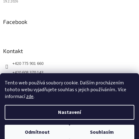
19.2.2026
Facebook
Kontakt
+420 775 901 660
+420 608 370 143
Navštivte naši Facebook stránku a buďte v obraze!
Tento web používá soubory cookie. Dalším procházením
tohoto webu vyjadřujete souhlas s jejich používáním.. Více
centrum_fuzhi
informací
zde
.
Nastavení
Vytvořil Shoptet
Odmítnout
Souhlasím
Copyright 2026
efuzhi
. Všechna práva vyhrazena.