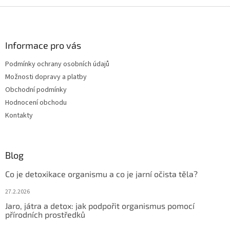
Z
á
p
a
Informace pro vás
t
Podmínky ochrany osobních údajů
í
Možnosti dopravy a platby
Obchodní podmínky
Hodnocení obchodu
Kontakty
Blog
Co je detoxikace organismu a co je jarní očista těla?
27.2.2026
Jaro, játra a detox: jak podpořit organismus pomocí
přírodních prostředků