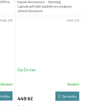
.Výživa,
Kapsle Normomass - Slimming
Capsule.přírodní doplněk pro podporu
zdravé hmotnosti
Kód:
158
Kód:
153
Čaj Čin čan
Skladem
Skladem
 košíku
Do košíku
449 Kč