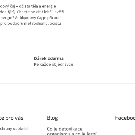
idový čaj – očista těla a energie
den 🍃💪 Chcete se cítit lehčí, svěží
energie? Antilipidový čaj je přírodní
ček.
 pro podporu metabolismu, očistu
.
O
v
l
á
Dárek zdarma
d
Ke každé objednávce
a
c
í
p
r
v
k
y
v
e pro vás
Blog
Facebo
ý
p
chrany osobních
Co je detoxikace
i
organismu a co je jarní
s