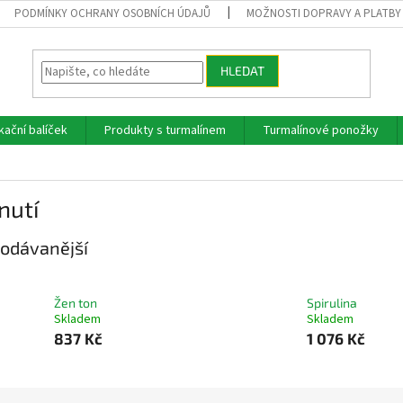
PODMÍNKY OCHRANY OSOBNÍCH ÚDAJŮ
MOŽNOSTI DOPRAVY A PLATBY
HLEDAT
kační balíček
Produkty s turmalínem
Turmalínové ponožky
nutí
odávanější
Žen ton
Spirulina
Skladem
Skladem
837 Kč
1 076 Kč