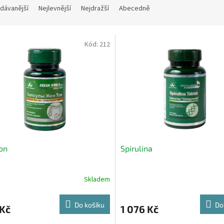
dávanější
Nejlevnější
Nejdražší
Abecedně
Kód:
212
on
Spirulina
Skladem
Do košíku
Do
 Kč
1 076 Kč