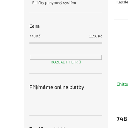
Kapsle
Balíčky pohybový systém
Cena
449
Kč
1196
Kč
ROZBALIT FILTR
Chito
Přijímáme online platby
748