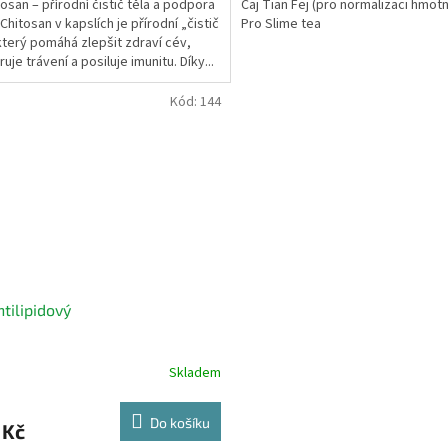
tosan – přírodní čistič těla a podpora
Čaj Tian Fej (pro normalizaci hmotn
Chitosan v kapslích je přírodní „čistič
Pro Slime tea
 který pomáhá zlepšit zdraví cév,
je trávení a posiluje imunitu. Díky...
Kód:
144
ntilipidový
Skladem
rné
cení
ktu
Do košíku
 Kč