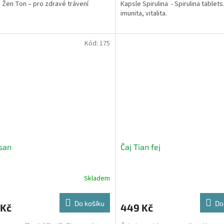
 Žen Ton – pro zdravé trávení
Кapsle Spirulina - Spirulina tablets
imunita, vitalita.
Kód:
175
san
Čaj Tian fej
Skladem
Do košíku
Do
 Kč
449 Kč