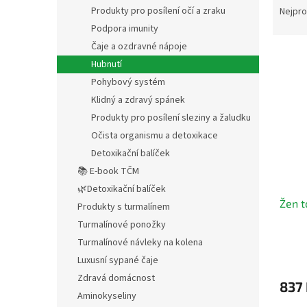
n
a
Produkty pro posílení očí a zraku
Nejpro
e
z
Podpora imunity
l
e
Čaje a ozdravné nápoje
V
n
Hubnutí
ý
í
Pohybový systém
p
p
i
r
Klidný a zdravý spánek
s
o
Produkty pro posílení sleziny a žaludku
p
d
Očista organismu a detoxikace
r
u
Detoxikační balíček
o
k
📚 E-book TČM
d
t
🌿Detoxikační balíček
u
ů
Žen t
k
Produkty s turmalínem
t
Turmalínové ponožky
ů
Turmalínové návleky na kolena
Luxusní sypané čaje
Zdravá domácnost
837
Aminokyseliny