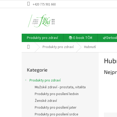
Přejít
+420 775 901 660
na
obsah
Produkty pro zdraví
📚 E-book TČM
🌿Detoxi
Domů
Produkty pro zdraví
Hubnutí
P
Hub
o
Přeskočit
s
Kategorie
kategorie
Nejpr
t
r
Produkty pro zdraví
a
Mužské zdraví - prostata, vitalita
n
Produkty pro posílení ledvin
n
í
Ženské zdraví
p
Produkty pro posílení jater
a
Produkty pro posílení srdce
Ř