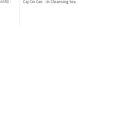
osti) -
Čaj Čin čan - In Cleansing tea