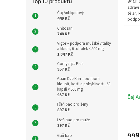
Top 10 produktů
🌿 Chi
zdraví 
Čaj Antilipidový
těla“,
449 Kč
podporu
Chitosan
748 Kč
Vigor – podpora mužské vitality
a libida, 6 tobolek × 500 mg
1 047 Kč
Cordyceps Plus
957 Kč
Guan Dze Kan – podpora
kloubů, kostí a pohyblivosti, 60
kapslí × 500 mg
957 Kč
Čaj A
I šeň bao pro ženy
897 Kč
Průmě
I šeň bao pro muže
hodno
897 Kč
produ
449
je
Gaň bao