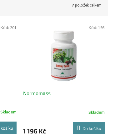
7
položek celkem
Kód:
201
Kód:
193
Normomass
Skladem
Skladem
 košíku
Do košíku
1 196 Kč