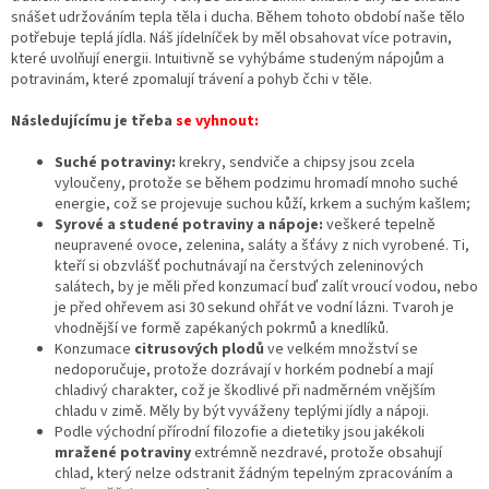
snášet udržováním tepla těla i ducha. Během tohoto období naše tělo
potřebuje teplá jídla. Náš jídelníček by měl obsahovat více potravin,
které uvolňují energii. Intuitivně se vyhýbáme studeným nápojům a
potravinám, které zpomalují trávení a pohyb čchi v těle.
Následujícímu je třeba
se vyhnout:
Suché potraviny:
krekry, sendviče a chipsy jsou zcela
vyloučeny, protože se během podzimu hromadí mnoho suché
energie, což se projevuje suchou kůží, krkem a suchým kašlem;
Syrové a studené potraviny a nápoje:
veškeré tepelně
neupravené ovoce, zelenina, saláty a šťávy z nich vyrobené. Ti,
kteří si obzvlášť pochutnávají na čerstvých zeleninových
salátech, by je měli před konzumací buď zalít vroucí vodou, nebo
je před ohřevem asi 30 sekund ohřát ve vodní lázni. Tvaroh je
vhodnější ve formě zapékaných pokrmů a knedlíků.
Konzumace
citrusových plodů
ve velkém množství se
nedoporučuje, protože dozrávají v horkém podnebí a mají
chladivý charakter, což je škodlivé při nadměrném vnějším
chladu v zimě. Měly by být vyváženy teplými jídly a nápoji.
Podle východní přírodní filozofie a dietetiky jsou jakékoli
mražené potraviny
extrémně nezdravé, protože obsahují
chlad, který nelze odstranit žádným tepelným zpracováním a