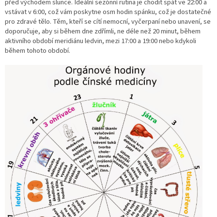
před východem slunce. Ideální sezónní rutina je chodit spát ve 22:00 a
vstávat v 6:00, což vám poskytne osm hodin spánku, což je dostatečné
pro zdravé tělo. Těm, kteří se cítí nemocní, vyčerpaní nebo unavení, se
doporučuje, aby si během dne zdřímli, ne déle než 20 minut, během
aktivního období meridiánu ledvin, mezi 17:00 a 19:00 nebo kdykoli
během tohoto období.