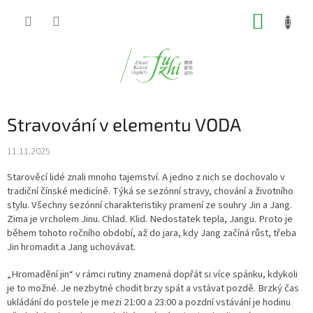
Přejít
NÁKUP
na
obsah
KOŠÍK
Stravování v elementu VODA
11.11.2025
Starověcí lidé znali mnoho tajemství. A jedno z nich se dochovalo v
tradiční čínské medicíně. Týká se sezónní stravy, chování a životního
stylu. Všechny sezónní charakteristiky pramení ze souhry Jin a Jang.
Zima je vrcholem Jinu. Chlad. Klid. Nedostatek tepla, Jangu. Proto je
během tohoto ročního období, až do jara, kdy Jang začíná růst, třeba
Jin hromadit a Jang uchovávat.
„Hromadění jin“ v rámci rutiny znamená dopřát si více spánku, kdykoli
je to možné. Je nezbytné chodit brzy spát a vstávat pozdě. Brzký čas
ukládání do postele je mezi 21:00 a 23:00 a pozdní vstávání je hodinu