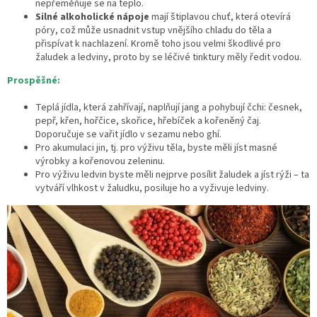
nepřeměňuje se na teplo.
Silné alkoholické nápoje
mají štiplavou chuť, která otevírá
póry, což může usnadnit vstup vnějšího chladu do těla a
přispívat k nachlazení. Kromě toho jsou velmi škodlivé pro
žaludek a ledviny, proto by se léčivé tinktury měly ředit vodou.
Prospěšné:
Teplá jídla, která zahřívají, naplňují jang a pohybují čchi: česnek,
pepř, křen, hořčice, skořice, hřebíček a kořeněný čaj.
Doporučuje se vařit jídlo v sezamu nebo ghí.
Pro akumulaci jin, tj. pro výživu těla, byste měli jíst masné
výrobky a kořenovou zeleninu.
Pro výživu ledvin byste měli nejprve posílit žaludek a jíst rýži – ta
vytváří vlhkost v žaludku, posiluje ho a vyživuje ledviny.