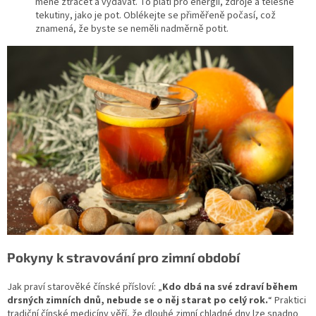
méně ztrácet a vydávat. To platí pro energii, zdroje a tělesné
tekutiny, jako je pot. Oblékejte se přiměřeně počasí, což
znamená, že byste se neměli nadměrně potit.
Pokyny k stravování pro zimní období
Jak praví starověké čínské přísloví: „
Kdo dbá na své zdraví během
drsných zimních dnů, nebude se o něj starat po celý rok.
“ Praktici
tradiční čínské medicíny věří, že dlouhé zimní chladné dny lze snadno