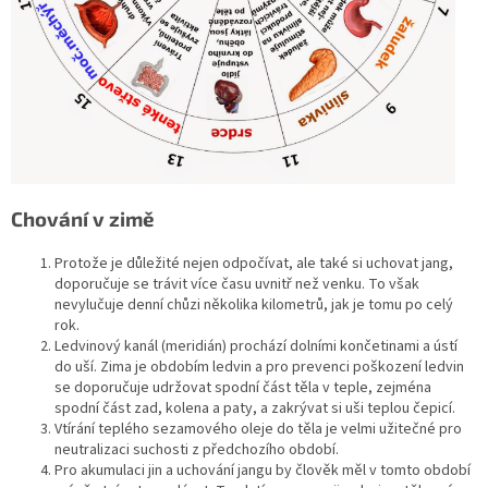
Chování v zimě
Protože je důležité nejen odpočívat, ale také si uchovat jang,
doporučuje se trávit více času uvnitř než venku. To však
nevylučuje denní chůzi několika kilometrů, jak je tomu po celý
rok.
Ledvinový kanál (meridián) prochází dolními končetinami a ústí
do uší. Zima je obdobím ledvin a pro prevenci poškození ledvin
se doporučuje udržovat spodní část těla v teple, zejména
spodní část zad, kolena a paty, a zakrývat si uši teplou čepicí.
Vtírání teplého sezamového oleje do těla je velmi užitečné pro
neutralizaci suchosti z předchozího období.
Pro akumulaci jin a uchování jangu by člověk měl v tomto období