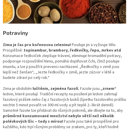
Potraviny
Zima je čas pro kořenovou zeleninu!
Posiluje jin a vyživuje tělo.
Prospěšné:
topinambur, brambory, ředkvičky, řepa, mrkev atd
.
Konzumace ředkviček zlepšuje trávení, eliminuje hromadění potravy,
podporuje rozpouštění hlenu, pomáhá doplňovat čchi, čímž posiluje
imunitu, a lze ji použít k prevenci nachlazení. „Ředkvičky v zimě jsou
lepší než ženšen“, „Jezte ředkvičky v zimě, jezte zázvor v létě a
budete zdraví po celý rok.“
Zima je obdobím
luštěnin, zejména fazolí.
Fazole jsou
„zrnem“
ledvin, které posilují. Tradiční recepty na posílení jin ledvin zahrnují
fazolový prášek nebo čaj z fazolových lusků (špetku fazolového prášku
nechte 5 minut povařit ve 300 ml vody a pít teplé 2–3krát denně).
Samotné fazole lze přidávat do různých pokrmů, ale dbejte na to, aby
průměrné
konzumované množství nebylo větší než několik
polévkových lžic – tedy s mírou!
Fazole jsou také prospěšné pro
každého, kdo trpí různými problémy se zrakem, pro ty, kteří hodně