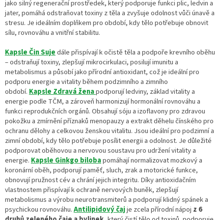
jako silný regenerační prostředek, který podporuje funkci plic, ledvin a
jater, pomáhá odstraňovat toxiny z těla a zvyšuje odolnost vůči únavě a
stresu. Je ideálním doplňkem pro období, kdy tělo potřebuje obnovit
sílu, rovnováhu a vnitřní stabilitu.
Kapsle Čin Suje
dále přispívají k očistě těla a podpoře krevního oběhu
– odstraňují toxiny, zlepšují mikrocirkulaci, posilují imunitu a
metabolismus a působí jako přírodní antioxidant, což je ideální pro
podporu energie a vitality během podzimního a zimního
období.
Kapsle Zdravá žena
podporují ledviny, základ vitality a
energie podle TČM, a zároveň harmonizují hormonální rovnováhu a
funkci reprodukčních orgánů. Obsahují sóju a izoflavony pro zdravou
pokožku a zmírnění příznaků menopauzy a extrakt děhelu čínského pro
ochranu dělohy a celkovou ženskou vitalitu. Jsou ideální pro podzimní a
zimní období, kdy tělo potřebuje posílit energii a odolnost. Je důležité
podporovat oběhovou a nervovou soustavu pro udržení vitality a
energie.
Kapsle Ginkgo biloba
pomáhají normalizovat mozkový a
koronární oběh, podporují paměť, sluch, zrak a motorické funkce,
obnovují pružnost cév a chrání jejich integritu. Díky antioxidačním
vlastnostem přispívají k ochraně nervových buněk, zlepšují
metabolismus a výrobu neurotransmiterů a podporují klidný spánek a
psychickou rovnováhu.
Antilipidový čaj
je zcela přírodní nápoj
z 6
druhů zeleného čaje a bylinek,
který čistí tělo od toxinů, podporuje