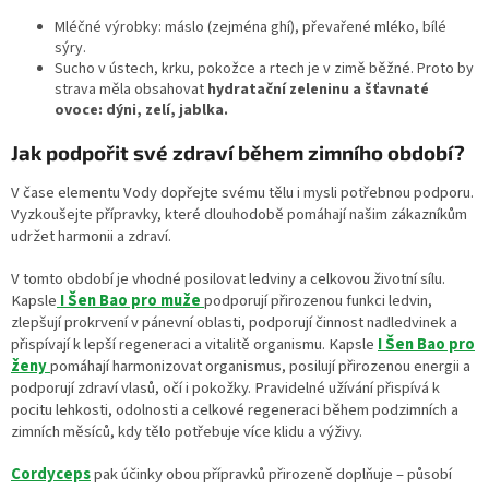
Mléčné výrobky: máslo (zejména ghí), převařené mléko, bílé
sýry.
Sucho v ústech, krku, pokožce a rtech je v zimě běžné. Proto by
strava měla obsahovat
hydratační zeleninu a šťavnaté
ovoce: dýni, zelí, jablka.
Jak podpořit své zdraví během zimního období?
V čase elementu Vody dopřejte svému tělu i mysli potřebnou podporu.
Vyzkoušejte přípravky, které dlouhodobě pomáhají našim zákazníkům
udržet harmonii a zdraví.
V tomto období je vhodné posilovat ledviny a celkovou životní sílu.
Kapsle
I Šen Bao pro muže
podporují přirozenou funkci ledvin,
zlepšují prokrvení v pánevní oblasti, podporují činnost nadledvinek a
přispívají k lepší regeneraci a vitalitě organismu. Kapsle
I Šen Bao pro
ženy
pomáhají harmonizovat organismus, posilují přirozenou energii a
podporují zdraví vlasů, očí i pokožky. Pravidelné užívání přispívá k
pocitu lehkosti, odolnosti a celkové regeneraci během podzimních a
zimních měsíců, kdy tělo potřebuje více klidu a výživy.
Cordyceps
pak účinky obou přípravků přirozeně doplňuje – působí