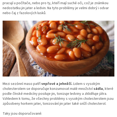
pracují u počítače, nebo pro ty, kteří mají suché oči, což je známkou
nedostatku jin jater a ledvin. Na tyto problémy je velmi dobrý i odvar
nebo čaj z fazolových lusků.
Mezi sezónní maso patří
vepřové a jehněčí.
Lidem s vysokým
cholesterolem se doporučuje konzumovat malé množství
sádla
, které
podle čínské medicíny posiluje jin, tonizuje ledviny a zklidňuje játra.
Vzhledem k tomu, že všechny problémy s vysokým cholesterolem jsou
způsobeny horkem jater, tonizování jin jater také sníží cholesterol.
Taky jsou doporučované: