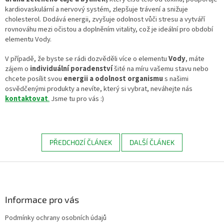
kardiovaskulární a nervový systém, zlepšuje trávení a snižuje
cholesterol. Dodává energii, zvyšuje odolnost vůči stresu a vytváří
rovnováhu mezi očistou a doplněním vitality, což je ideální pro období
elementu Vody.
V případě, že byste se rádi dozvěděli více o elementu
Vody
, máte
zájem o
individuální poradenství
šité na míru vašemu stavu nebo
chcete posílit svou
energii a odolnost organismu
s našimi
osvědčenými produkty a nevíte, který si vybrat, neváhejte nás
kontaktovat
.
Jsme tu pro vás :)
PŘEDCHOZÍ ČLÁNEK
DALŠÍ ČLÁNEK
Z
á
p
a
Informace pro vás
t
Podmínky ochrany osobních údajů
í