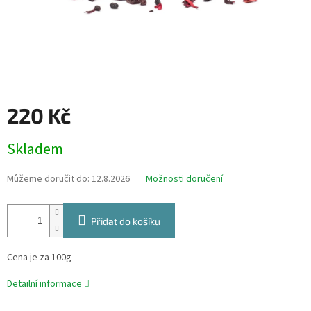
220 Kč
Měrná
Skladem
cena:
Můžeme doručit do:
12.8.2026
Možnosti doručení
Přidat do košíku
Cena je za 100g
Detailní informace