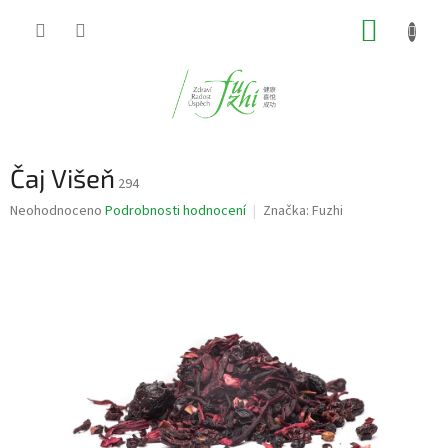
Přejít
NÁKUP
na
obsah
KOŠÍK
Čaj Višeň
294
Průměrné
Neohodnoceno
Podrobnosti hodnocení
Značka:
Fuzhi
hodnocení
produktu
je
0,0
z
5
hvězdiček.