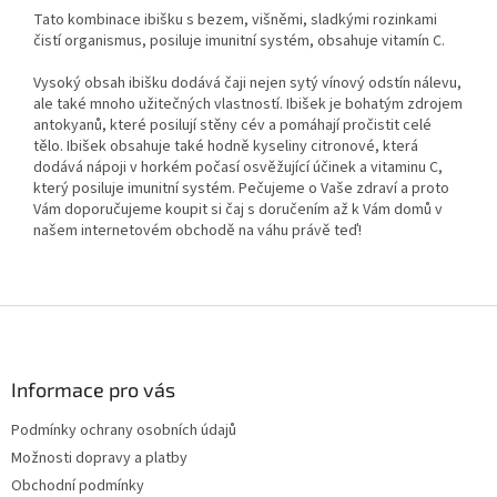
Tato kombinace ibišku s bezem, višněmi, sladkými rozinkami
čistí organismus, posiluje imunitní systém, obsahuje vitamín C.
Vysoký obsah ibišku dodává čaji nejen sytý vínový odstín nálevu,
ale také mnoho užitečných vlastností. Ibišek je bohatým zdrojem
antokyanů, které posilují stěny cév a pomáhají pročistit celé
tělo. Ibišek obsahuje také hodně kyseliny citronové, která
dodává nápoji v horkém počasí osvěžující účinek a vitaminu C,
který posiluje imunitní systém. Pečujeme o Vaše zdraví a proto
Vám doporučujeme koupit si čaj s doručením až k Vám domů v
našem internetovém obchodě na váhu právě teď!
Z
á
p
a
Informace pro vás
t
Podmínky ochrany osobních údajů
í
Možnosti dopravy a platby
Obchodní podmínky