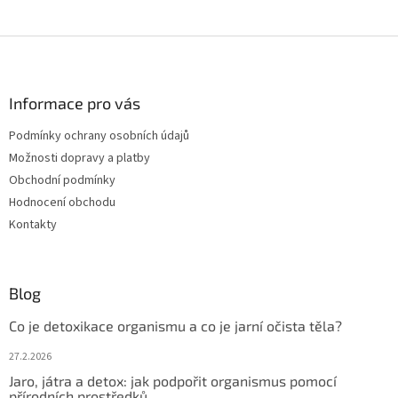
Z
á
p
a
Informace pro vás
t
Podmínky ochrany osobních údajů
í
Možnosti dopravy a platby
Obchodní podmínky
Hodnocení obchodu
Kontakty
Blog
Co je detoxikace organismu a co je jarní očista těla?
27.2.2026
Jaro, játra a detox: jak podpořit organismus pomocí
přírodních prostředků