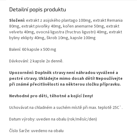
Detailní popis produktu
Složení:
extrakt z asijského plantago 100mg, extrakt Remania
80mg, extrakt pivoňky 40mg, kořen anemarne 50mg, extrakt
velvetu 40mg, ovocná ligustra (fructrus ligustri) 40mg, extrakt
byliny eklipty 40mg, škrob 10mg, kapsle 100mg
Balení: 60 kapsle x 500 mg
Dávkování: 2 kapsle 2x denně.
Upozornění: Doplněk stravy není náhradou vyvážené a
pestré stravy. Ukládejte mimo dosah dětí! Nepoužívejte
při známé přecitlivělosti na některou složku přípravku.
Nevhodné pro děti, těhotné a kojící ženy!
Uchovávat na chladném a suchém místě při max. teplotě 25C`.
Datum výroby: uveden na obalu (rok/měsíc/den)
Číslo šarže: uvedeno na obalu