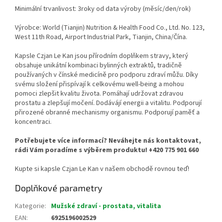
Minimální trvanlivost: 3roky od data výroby (měsíc/den/rok)
Výrobce: World (Tianjin) Nutrition & Health Food Co., Ltd. No. 123,
West 11th Road, Airport Industrial Park, Tianjin, China/Čína.
Kapsle Czjan Le Kan jsou přírodním doplňkem stravy, který
obsahuje unikátní kombinaci bylinných extraktů, tradičně
používaných v čínské medicíně pro podporu zdraví můžu. Díky
svému složení přispívají k celkovému well-being a mohou
pomoci zlepšit kvalitu života. Pomáhají udržovat zdravou
prostatu a zlepšují močení. Dodávájí energii a vitalitu. Podporují
přirozené obranné mechanismy organismu. Podporují paměť a
koncentraci.
Potřebujete více informací? Neváhejte nás kontaktovat,
rádi Vám poradíme s výběrem produktu! +420 775 901 660
Kupte si kapsle Czjan Le Kan v našem obchodě rovnou teď!
Doplňkové parametry
Kategorie
:
Mužské zdraví - prostata, vitalita
EAN
:
6925196002529