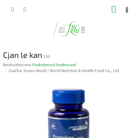
Přejít
NÁKUP
na
obsah
KOŠÍK
Cjan le kan
150
Průměrné
Neohodnoceno
Podrobnosti hodnocení
hodnocení
Značka:
Green World / World Nutrition & Health Food Co., Ltd.
produktu
je
0,0
z
5
hvězdiček.