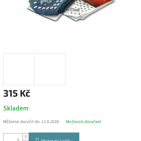
315 Kč
Měrná
Skladem
cena:
Můžeme doručit do:
12.8.2026
Možnosti doručení
Přidat do košíku