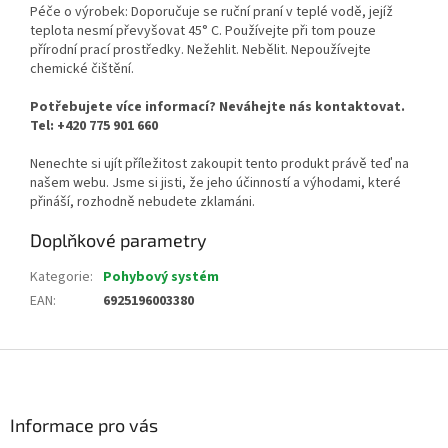
Péče o výrobek: Doporučuje se ruční praní v teplé vodě, jejíž
teplota nesmí převyšovat 45° C. Používejte při tom pouze
přírodní prací prostředky. Nežehlit. Nebělit. Nepoužívejte
chemické čištění.
Potřebujete více informací? Neváhejte nás kontaktovat.
Tel: +420 775 901 660
Nenechte si ujít příležitost zakoupit tento produkt právě teď na
našem webu. Jsme si jisti, že jeho účinností a výhodami, které
přináší, rozhodně nebudete zklamáni.
Doplňkové parametry
Kategorie
:
Pohybový systém
EAN
:
6925196003380
Z
á
p
a
Informace pro vás
t