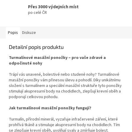
Přes 3000 výdejních míst
po celé ČR
Popis
Diskuze
Detailní popis produktu
Turmalínové masážní ponožky – pro vaše zdravé a
odpočinuté nohy
Trápí vás unavené, bolestivé nebo studené nohy? Turmalínové
masážní ponožky vám přinesou úlevu a pohodlí. Díky unikátnímu
složení s turmalínem a speciální masážní struktuře tyto ponožky
stimulují akupresurní body na chodidlech, zlepšují krevní oběh a
podporují celkovou pohodu.
Jak turmalínové masážní ponožky fungují?
Turmalín, přírodní minerál, vyzařuje infračervené záření, které
prohřívá tkáně a stimuluje akupresurní body na chodidlech. Tím
se zlepšuje krevní oběh, uvolňují svaly a zmírňuje bolest.