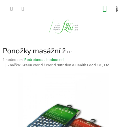
Přejít
NÁKUP
na
obsah
KOŠÍK
Ponožky masážní ž
115
Průměrné
1 hodnocení
Podrobnosti hodnocení
hodnocení
Značka:
Green World / World Nutrition & Health Food Co., Ltd.
produktu
je
5,0
z
5
hvězdiček.