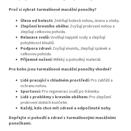
Proč si vybrat turmalínové masážní ponožky?
Úleva od bolesti:
Zmírňují bolesti nohou, únavu a otoky.
Zlepšení krevního oběhu:
Zvyšují prokrvení nohou a
zlepšují celkovou pohodu.
Relaxace svalů:
Uvolňují napjaté svaly a zlepšují
pohyblivost kloubů.
Podpora zdraví:
Zvyšují imunitu, zlepšují spánek a
celkovou pohodu.
Příjemné nošení:
Měkký a pohodlný materiál.
Pro koho jsou turmalínové masážní ponožky vhodné?
Lidé pracující v chladném prostředí:
Pro zahřátí a
ochranu nohou.
Sportovci:
Pro regeneraci svalů po tréninku.
Lidé s problémy s krevním oběhem:
Pro zlepšení
prokrvení dolních končetin.
Každý, kdo chce mít zdravé a odpočinuté nohy.
Dopřejte si pohodlí a zdraví s turmalínovými masážními
ponožkami.