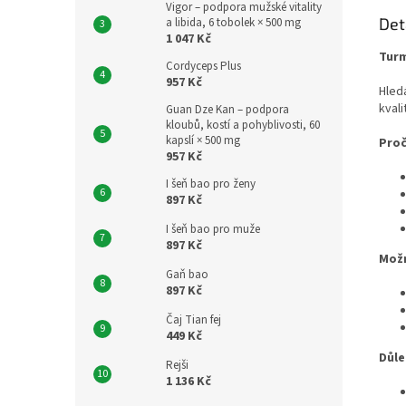
Vigor – podpora mužské vitality
Det
a libida, 6 tobolek × 500 mg
1 047 Kč
Turm
Cordyceps Plus
957 Kč
Hled
kvali
Guan Dze Kan – podpora
kloubů, kostí a pohyblivosti, 60
kapslí × 500 mg
Proč
957 Kč
I šeň bao pro ženy
897 Kč
I šeň bao pro muže
897 Kč
Možn
Gaň bao
897 Kč
Čaj Tian fej
449 Kč
Důle
Rejši
1 136 Kč