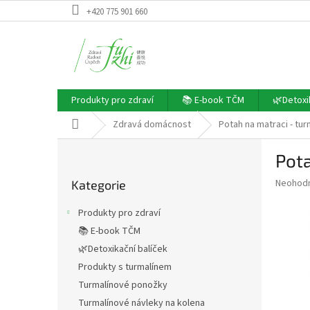
Přejít
+420 775 901 660
na
obsah
Produkty pro zdraví
📚 E-book TČM
🌿Detoxi
Domů
Zdravá domácnost
Potah na matraci - tur
P
Pota
o
Přeskočit
s
Průměr
Neohod
Kategorie
kategorie
t
hodnoce
r
produkt
Produkty pro zdraví
a
je
📚 E-book TČM
0,0
n
z
🌿Detoxikační balíček
n
5
í
Produkty s turmalínem
hvězdič
p
Turmalínové ponožky
a
Turmalínové návleky na kolena