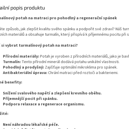
ailní popis produktu
alínový potah na matraci pro pohodlný a regenerační spánek
áte způsob, jak zlepšit kvalitu svého spánku a podpořit své zdraví? Náš tu
tních materiálů a obsahuje turmalín, který přispívá k příjemnému pocitu při 
 si vybrat turmalínový potah na matraci?
Přírodní materiály:
Potah je vyroben z přírodních materiálů, jako je ba
Turmalín:
Tento přírodní minerál dodává potahu unikátní vlastnosti.
Pohodlný a prodyšný:
Zajišťuje optimální mikroklima pro spánek.
Antibakteriální úprava:
Chrání matraci před roztoči a bakteriemi.
é benefity:
Snížení svalového napětí a zlepšení krevního oběhu.
Příjemnější pocit při spánku.
Podpora relaxace a regenerace organismu.
žité:
Není náhradou lékařské péče.