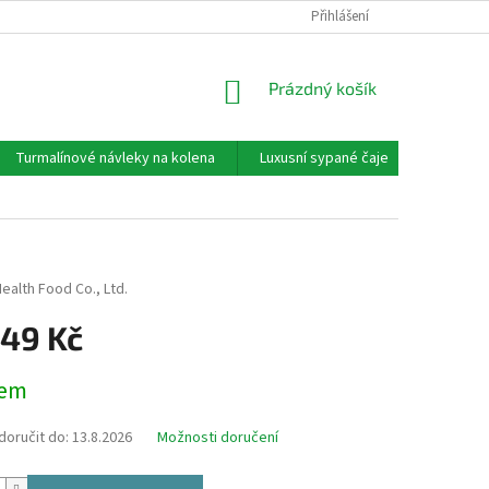
OBCHODNÍ PODMÍNKY
HODNOCENÍ OBCHODU
Přihlášení
KONTAKTY
NÁKUPNÍ
Prázdný košík
KOŠÍK
Turmalínové návleky na kolena
Luxusní sypané čaje
Zdravá 
ealth Food Co., Ltd.
749 Kč
dem
oručit do:
13.8.2026
Možnosti doručení