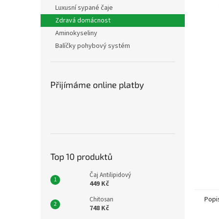
n
Luxusní sypané čaje
e
Zdravá domácnost
l
Aminokyseliny
Balíčky pohybový systém
Přijímáme online platby
Top 10 produktů
Čaj Antilipidový
449 Kč
Popi
Chitosan
748 Kč