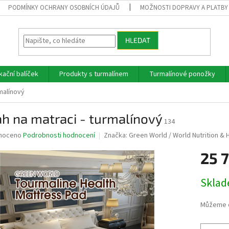
PODMÍNKY OCHRANY OSOBNÍCH ÚDAJŮ
MOŽNOSTI DOPRAVY A PLATBY
HLEDAT
kační balíček
Produkty s turmalínem
Turmalínové ponožky
malínový
h na matraci - turmalínový
134
né
noceno
Podrobnosti hodnocení
Značka:
Green World / World Nutrition & H
ní
25 
u
Měrná
Skla
cena:
ek.
Můžeme d