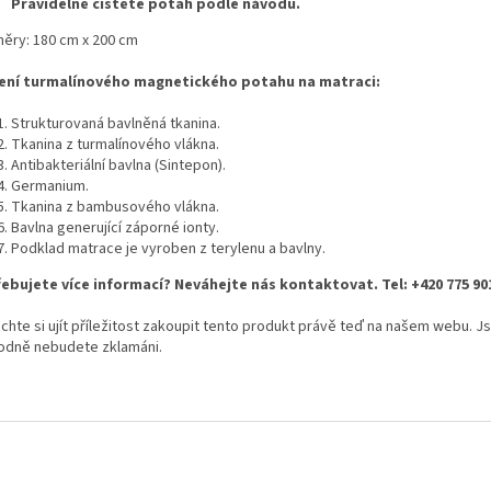
Pravidelně čistěte potah podle návodu.
ěry: 180 cm x 200 cm
ení turmalínového magnetického potahu na matraci:
Strukturovaná bavlněná tkanina.
Tkanina z turmalínového vlákna.
Antibakteriální bavlna (Sintepon).
Germanium.
Tkanina z bambusového vlákna.
Bavlna generující záporné ionty.
Podklad matrace je vyroben z terylenu a bavlny.
ebujete více informací? Neváhejte nás kontaktovat. Tel: +420 775 90
hte si ujít příležitost zakoupit tento produkt právě teď na našem webu. Jsme
odně nebudete zklamáni.