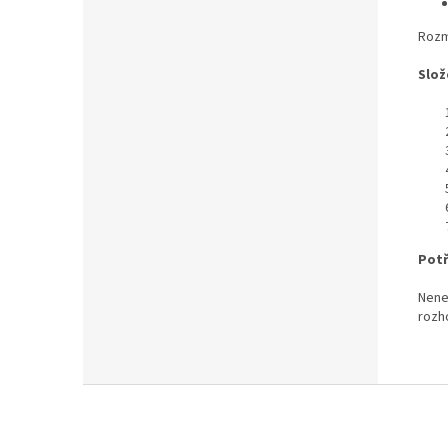
Rozm
Slož
Potř
Nenec
rozh
Z
á
p