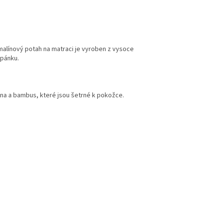
rmalínový potah na matraci je vyroben z vysoce
spánku.
vlna a bambus, které jsou šetrné k pokožce.