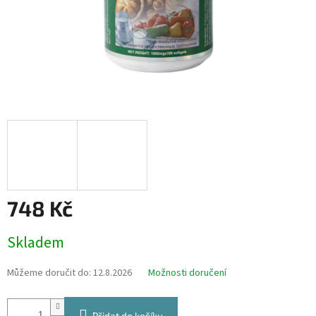
748 Kč
Měrná
Skladem
cena:
Můžeme doručit do:
12.8.2026
Možnosti doručení
Přidat do košíku