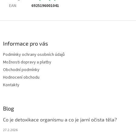
EAN
:
6925196001041
Z
á
p
a
Informace pro vás
t
Podmínky ochrany osobních údajů
í
Možnosti dopravy a platby
Obchodní podmínky
Hodnocení obchodu
Kontakty
Blog
Co je detoxikace organismu a co je jarní očista těla?
27.2.2026