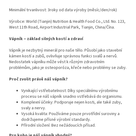
Minimální trvanlivost: 3roky od data výroby (měsíc/den/rok)
Výrobce: World (Tianjin) Nutrition & Health Food Co., Ltd. No. 123,
West 11th Road, Airport Industrial Park, Tianjin, China/Čína.
Vápník – základ silných kostí a zdraví
Vápník je nezbytný minerál pro naše tělo. Působí jako stavební
kámen kostí a zubů, ovlivňuje správnou funkci svalů a nervů.
Nedostatek vápníku může vést k různým zdravotním
problémům, jako je osteoporóza, křeče nebo problémy se zuby.
Proč zvolit právě náš vápník?
Vynikající vstřebatelnost: Díky speciálnímu výrobnímu
procesu se náš vápník snadno vstřebává do organismu.
Komplexní účinky: Podporuje nejen kosti, ale také zuby,
svaly a nervy.
Vysoká kvalita: Používáme pouze prvotřídní suroviny a
dodržujeme přísné výrobní standardy.
Přírodní složení: Bez nežádoucích přísad.
Pro koho je náš vápník vhodný?