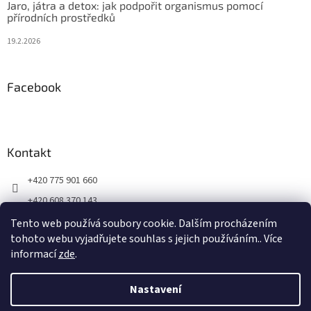
Jaro, játra a detox: jak podpořit organismus pomocí
přírodních prostředků
19.2.2026
Facebook
Kontakt
+420 775 901 660
+420 608 370 143
Navštivte naši Facebook stránku a buďte v obraze!
Tento web používá soubory cookie. Dalším procházením
tohoto webu vyjadřujete souhlas s jejich používáním.. Více
centrum_fuzhi
informací
zde
.
Nastavení
Vytvořil Shoptet