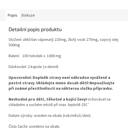
Popis
Diskuze
Detailní popis produktu
Složení: uhličitan vápenatý 225mg, žlutý vosk 275mg, sojový olej
500mg
Balení: 100 tobolek x 1000 mg
Dávkování: 2 kapsle 1x denně.
Upozornění: Doplněk stravy není náhradou vyvážené a
pestré stravy. Ukládejte mimo dosah dětí! Nepoužívejte
při známé přecitlivělosti na některou složku přípravku.
Nevhodné pro děti, těhotné a kojící ženy!
Uchovávat na
chladném a suchém místě při max. teplotě 25C`.
Datum výroby: uveden na obalu (rok/měsíc/den)
Číslo šarže: uvedeno na obalu