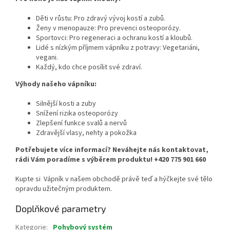
Děti v růstu: Pro zdravý vývoj kostí a zubů.
Ženy v menopauze: Pro prevenci osteoporózy.
Sportovci: Pro regeneraci a ochranu kostí a kloubů.
Lidé s nízkým příjmem vápníku z potravy: Vegetariáni,
vegani.
Každý, kdo chce posílit své zdraví.
Výhody našeho vápníku:
Silnější kosti a zuby
Snížení rizika osteoporózy
Zlepšení funkce svalů a nervů
Zdravější vlasy, nehty a pokožka
Potřebujete více informací? Neváhejte nás kontaktovat,
rádi Vám poradíme s výběrem produktu! +420 775 901 660
Kupte si Vápník v našem obchodě právě teď a hýčkejte své tělo
opravdu užitečným produktem.
Doplňkové parametry
Kategorie
:
Pohybový systém