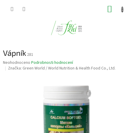
Přejít
NÁKUP
na
obsah
KOŠÍK
Vápník
281
Průměrné
Neohodnoceno
Podrobnosti hodnocení
hodnocení
Značka:
Green World / World Nutrition & Health Food Co., Ltd.
produktu
je
0,0
z
5
hvězdiček.